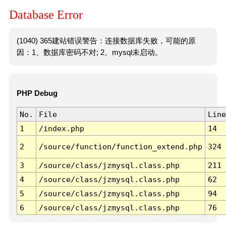
Database Error
(1040) 365建站错误警告：连接数据库失败，可能的原
因：1、数据库密码不对; 2、mysql未启动。
PHP Debug
No.
File
Line
1
/index.php
14
2
/source/function/function_extend.php
324
3
/source/class/jzmysql.class.php
211
4
/source/class/jzmysql.class.php
62
5
/source/class/jzmysql.class.php
94
6
/source/class/jzmysql.class.php
76