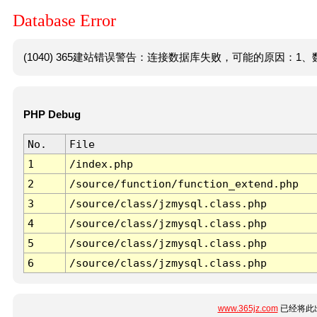
Database Error
(1040) 365建站错误警告：连接数据库失败，可能的原因：1、数
PHP Debug
No.
File
1
/index.php
2
/source/function/function_extend.php
3
/source/class/jzmysql.class.php
4
/source/class/jzmysql.class.php
5
/source/class/jzmysql.class.php
6
/source/class/jzmysql.class.php
www.365jz.com
已经将此