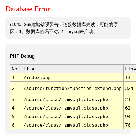
Database Error
(1040) 365建站错误警告：连接数据库失败，可能的原
因：1、数据库密码不对; 2、mysql未启动。
PHP Debug
No.
File
Line
1
/index.php
14
2
/source/function/function_extend.php
324
3
/source/class/jzmysql.class.php
211
4
/source/class/jzmysql.class.php
62
5
/source/class/jzmysql.class.php
94
6
/source/class/jzmysql.class.php
76