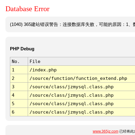
Database Error
(1040) 365建站错误警告：连接数据库失败，可能的原因：1、数
PHP Debug
No.
File
1
/index.php
2
/source/function/function_extend.php
3
/source/class/jzmysql.class.php
4
/source/class/jzmysql.class.php
5
/source/class/jzmysql.class.php
6
/source/class/jzmysql.class.php
www.365jz.com
已经将此