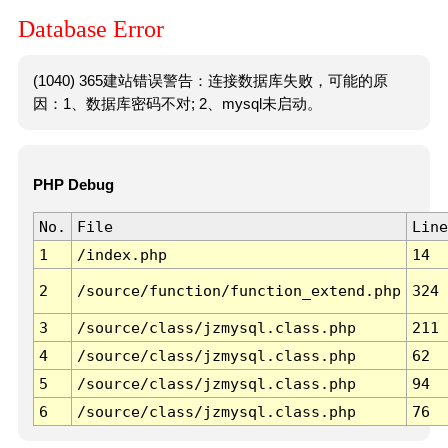
Database Error
(1040) 365建站错误警告：连接数据库失败，可能的原
因：1、数据库密码不对; 2、mysql未启动。
PHP Debug
No.
File
Line
1
/index.php
14
2
/source/function/function_extend.php
324
3
/source/class/jzmysql.class.php
211
4
/source/class/jzmysql.class.php
62
5
/source/class/jzmysql.class.php
94
6
/source/class/jzmysql.class.php
76