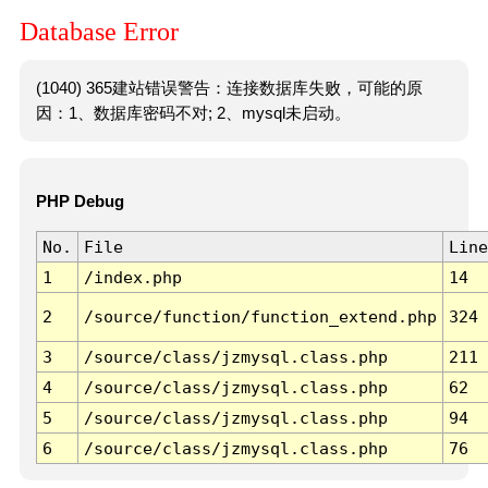
Database Error
(1040) 365建站错误警告：连接数据库失败，可能的原
因：1、数据库密码不对; 2、mysql未启动。
PHP Debug
No.
File
Line
1
/index.php
14
2
/source/function/function_extend.php
324
3
/source/class/jzmysql.class.php
211
4
/source/class/jzmysql.class.php
62
5
/source/class/jzmysql.class.php
94
6
/source/class/jzmysql.class.php
76