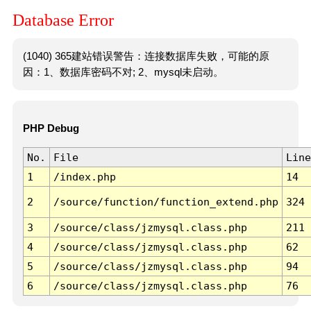
Database Error
(1040) 365建站错误警告：连接数据库失败，可能的原
因：1、数据库密码不对; 2、mysql未启动。
PHP Debug
No.
File
Line
1
/index.php
14
2
/source/function/function_extend.php
324
3
/source/class/jzmysql.class.php
211
4
/source/class/jzmysql.class.php
62
5
/source/class/jzmysql.class.php
94
6
/source/class/jzmysql.class.php
76