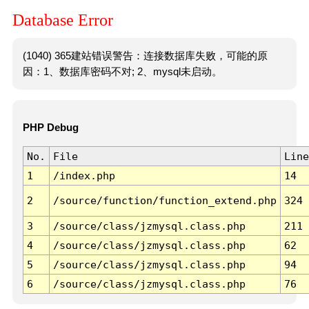
Database Error
(1040) 365建站错误警告：连接数据库失败，可能的原
因：1、数据库密码不对; 2、mysql未启动。
PHP Debug
No.
File
Line
1
/index.php
14
2
/source/function/function_extend.php
324
3
/source/class/jzmysql.class.php
211
4
/source/class/jzmysql.class.php
62
5
/source/class/jzmysql.class.php
94
6
/source/class/jzmysql.class.php
76