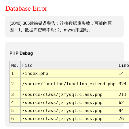
Database Error
(1040) 365建站错误警告：连接数据库失败，可能的原
因：1、数据库密码不对; 2、mysql未启动。
PHP Debug
No.
File
Line
1
/index.php
14
2
/source/function/function_extend.php
324
3
/source/class/jzmysql.class.php
211
4
/source/class/jzmysql.class.php
62
5
/source/class/jzmysql.class.php
94
6
/source/class/jzmysql.class.php
76