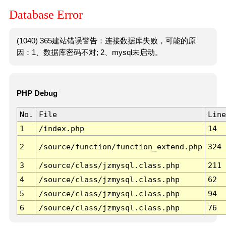
Database Error
(1040) 365建站错误警告：连接数据库失败，可能的原
因：1、数据库密码不对; 2、mysql未启动。
PHP Debug
No.
File
Line
1
/index.php
14
2
/source/function/function_extend.php
324
3
/source/class/jzmysql.class.php
211
4
/source/class/jzmysql.class.php
62
5
/source/class/jzmysql.class.php
94
6
/source/class/jzmysql.class.php
76