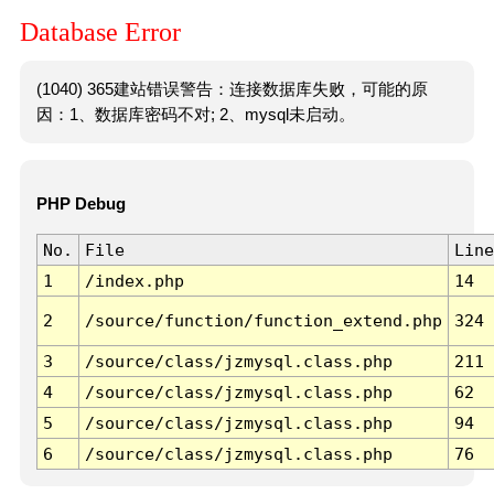
Database Error
(1040) 365建站错误警告：连接数据库失败，可能的原
因：1、数据库密码不对; 2、mysql未启动。
PHP Debug
No.
File
Line
1
/index.php
14
2
/source/function/function_extend.php
324
3
/source/class/jzmysql.class.php
211
4
/source/class/jzmysql.class.php
62
5
/source/class/jzmysql.class.php
94
6
/source/class/jzmysql.class.php
76