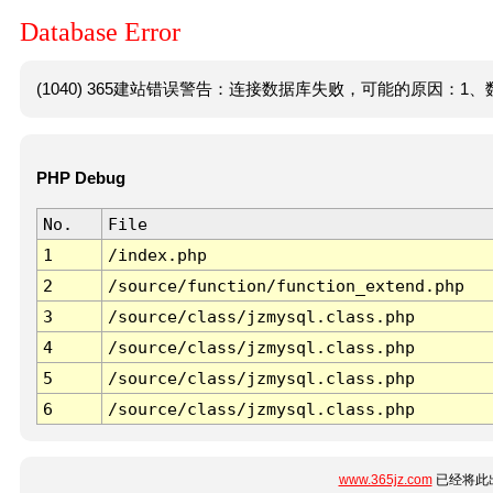
Database Error
(1040) 365建站错误警告：连接数据库失败，可能的原因：1、数
PHP Debug
No.
File
1
/index.php
2
/source/function/function_extend.php
3
/source/class/jzmysql.class.php
4
/source/class/jzmysql.class.php
5
/source/class/jzmysql.class.php
6
/source/class/jzmysql.class.php
www.365jz.com
已经将此