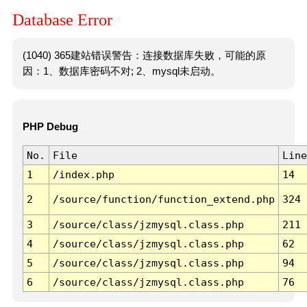
Database Error
(1040) 365建站错误警告：连接数据库失败，可能的原
因：1、数据库密码不对; 2、mysql未启动。
PHP Debug
No.
File
Line
1
/index.php
14
2
/source/function/function_extend.php
324
3
/source/class/jzmysql.class.php
211
4
/source/class/jzmysql.class.php
62
5
/source/class/jzmysql.class.php
94
6
/source/class/jzmysql.class.php
76