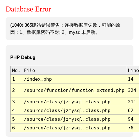
Database Error
(1040) 365建站错误警告：连接数据库失败，可能的原
因：1、数据库密码不对; 2、mysql未启动。
PHP Debug
No.
File
Line
1
/index.php
14
2
/source/function/function_extend.php
324
3
/source/class/jzmysql.class.php
211
4
/source/class/jzmysql.class.php
62
5
/source/class/jzmysql.class.php
94
6
/source/class/jzmysql.class.php
76