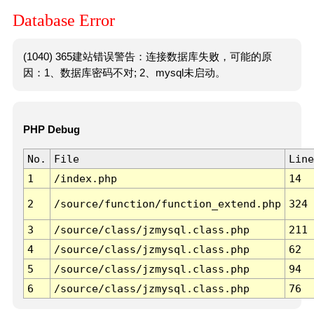
Database Error
(1040) 365建站错误警告：连接数据库失败，可能的原
因：1、数据库密码不对; 2、mysql未启动。
PHP Debug
No.
File
Line
1
/index.php
14
2
/source/function/function_extend.php
324
3
/source/class/jzmysql.class.php
211
4
/source/class/jzmysql.class.php
62
5
/source/class/jzmysql.class.php
94
6
/source/class/jzmysql.class.php
76