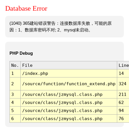
Database Error
(1040) 365建站错误警告：连接数据库失败，可能的原
因：1、数据库密码不对; 2、mysql未启动。
PHP Debug
No.
File
Line
1
/index.php
14
2
/source/function/function_extend.php
324
3
/source/class/jzmysql.class.php
211
4
/source/class/jzmysql.class.php
62
5
/source/class/jzmysql.class.php
94
6
/source/class/jzmysql.class.php
76